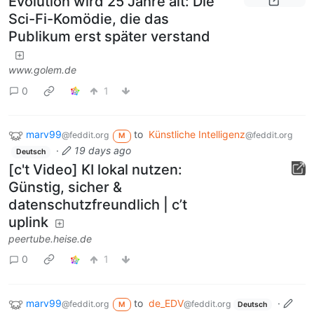
Evolution wird 25 Jahre alt: Die
Sci-Fi-Komödie, die das
Publikum erst später verstand
www.golem.de
0
1
marv99
to
Künstliche Intelligenz
@feddit.org
@feddit.org
M
·
19 days ago
Deutsch
[c't Video] KI lokal nutzen:
Günstig, sicher &
datenschutzfreundlich | c’t
uplink
peertube.heise.de
0
1
marv99
to
de_EDV
·
@feddit.org
@feddit.org
M
Deutsch