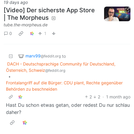
19 days ago
[Video] Der sicherste App Store
| The Morpheus
tube.the-morpheus.de
0
1
marv99
to
@feddit.org
DACH - Deutschsprachige Community für Deutschland,
Österreich, Schweiz
@feddit.org
•
Frontalangriff auf die Bürger: CDU plant, Rechte gegenüber
Behörden zu beschneiden
2
2
·
1 month ago
Hast Du schon etwas getan, oder redest Du nur schlau
daher?