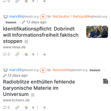
0
1
marv99
to
Netzkultur / Netzpolitik
@feddit.org
@feddit.org
M
·
13 days ago
Deutsch
Identifikationspflicht: Dobrindt
will Informationsfreiheit faktisch
stoppen
www.heise.de
0
1
marv99
to
Astronomie
·
@feddit.org
@feddit.org
M
Deutsch
13 days ago
Radioblitze enthüllen fehlende
baryonische Materie im
Universum
www.scinexx.de
0
1