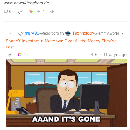
www.news4teachers.de
0
1
marv99
Technology
to
•
@feddit.org
@lemmy.world
SpaceX Investors in Meltdown Over All the Money They’ve
Lost
6
·
11 days ago