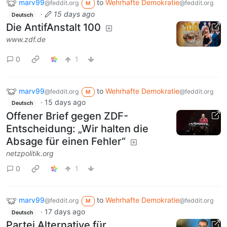
marv99
to
Wehrhafte Demokratie
@feddit.org
@feddit.org
M
·
15 days ago
Deutsch
Die AntifAnstalt 100
www.zdf.de
0
1
marv99
to
Wehrhafte Demokratie
@feddit.org
@feddit.org
M
·
15 days ago
Deutsch
Offener Brief gegen ZDF-
Entscheidung: „Wir halten die
Absage für einen Fehler“
netzpolitik.org
0
1
marv99
to
Wehrhafte Demokratie
@feddit.org
@feddit.org
M
·
17 days ago
Deutsch
Partei Alternative für