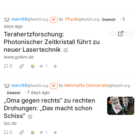
marv99
to
Physik
·
5
@feddit.org
@feddit.org
M
Deutsch
days ago
Terahertzforschung:
Photonischer Zeitkristall führt zu
neuer Lasertechnik
www.golem.de
0
1
marv99
to
Wehrhafte Demokratie
@feddit.org
@feddit.org
M
·
7 days ago
Deutsch
„Oma gegen rechts“ zu rechten
Drohungen: „Das macht schon
Schiss“
taz.de
0
1