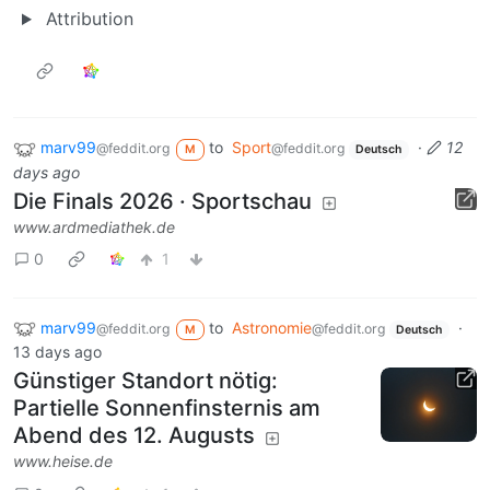
Attribution
marv99
to
Sport
·
12
@feddit.org
@feddit.org
M
Deutsch
days ago
Die Finals 2026 · Sportschau
www.ardmediathek.de
0
1
marv99
to
Astronomie
·
@feddit.org
@feddit.org
M
Deutsch
13 days ago
Günstiger Standort nötig:
Partielle Sonnenfinsternis am
Abend des 12. Augusts
www.heise.de