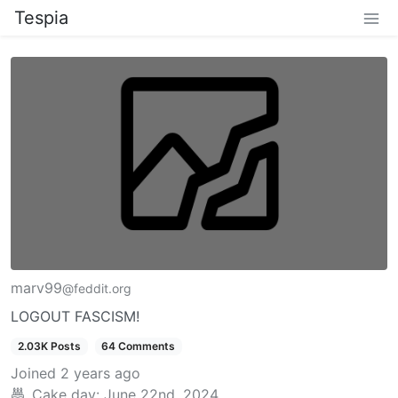
Tespia
marv99
@feddit.org
LOGOUT FASCISM!
2.03K Posts
64 Comments
Joined
2 years ago
Cake day:
June 22nd, 2024