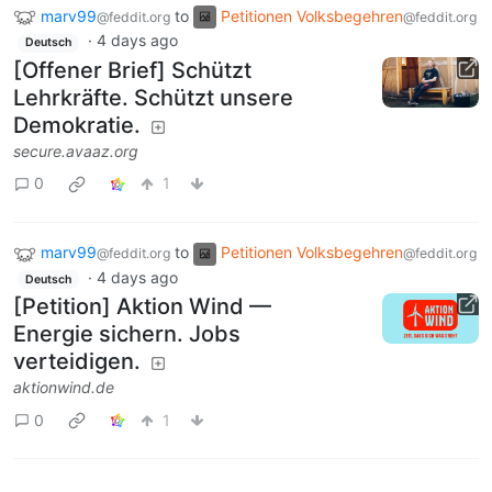
marv99
to
Petitionen Volksbegehren
@feddit.org
@feddit.org
·
4 days ago
Deutsch
[Offener Brief] Schützt
Lehrkräfte. Schützt unsere
Demokratie.
secure.avaaz.org
0
1
marv99
to
Petitionen Volksbegehren
@feddit.org
@feddit.org
·
4 days ago
Deutsch
[Petition] Aktion Wind —
Energie sichern. Jobs
verteidigen.
aktionwind.de
0
1