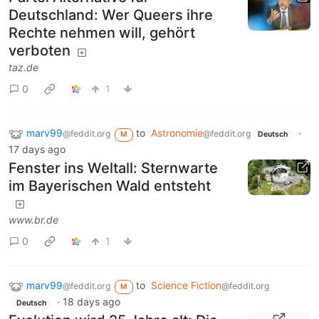
Deutschland: Wer Queers ihre
Rechte nehmen will, gehört
verboten
taz.de
0
1
marv99
to
Astronomie
·
@feddit.org
@feddit.org
M
Deutsch
17 days ago
Fenster ins Weltall: Sternwarte
im Bayerischen Wald entsteht
www.br.de
0
1
marv99
to
Science Fiction
@feddit.org
@feddit.org
M
·
18 days ago
Deutsch