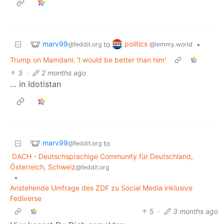
marv99
politics
to
•
@feddit.org
@lemmy.world
Trump on Mamdani: 'I would be better than him'
3
·
2 months ago
… in Idotistan
marv99
to
@feddit.org
DACH - Deutschsprachige Community für Deutschland,
Österreich, Schweiz
@feddit.org
•
Anstehende Umfrage des ZDF zu Social Media inklusive
Fediverse
5
·
3 months ago