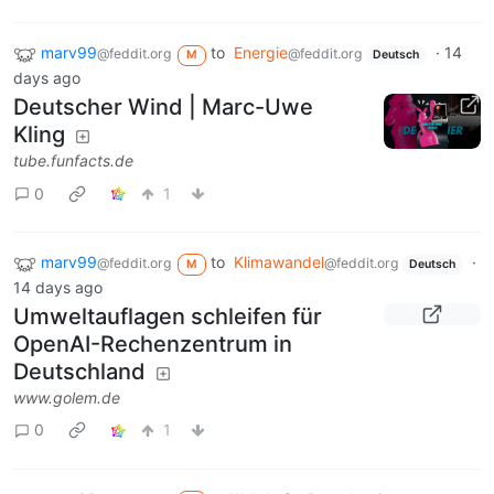
marv99
to
Energie
·
14
@feddit.org
@feddit.org
M
Deutsch
days ago
Deutscher Wind | Marc-Uwe
Kling
tube.funfacts.de
0
1
marv99
to
Klimawandel
·
@feddit.org
@feddit.org
M
Deutsch
14 days ago
Umweltauflagen schleifen für
OpenAI-Rechenzentrum in
Deutschland
www.golem.de
0
1