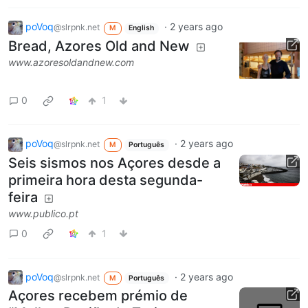
poVoq
·
2 years ago
@slrpnk.net
M
English
Bread, Azores Old and New
www.azoresoldandnew.com
0
1
poVoq
·
2 years ago
@slrpnk.net
M
Português
Seis sismos nos Açores desde a
primeira hora desta segunda-
feira
www.publico.pt
0
1
poVoq
·
2 years ago
@slrpnk.net
M
Português
Açores recebem prémio de