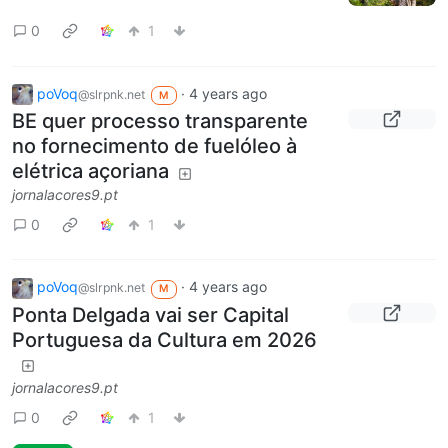
0
1
poVoq
·
4 years ago
@slrpnk.net
M
BE quer processo transparente
no fornecimento de fuelóleo à
elétrica açoriana
jornalacores9.pt
0
1
poVoq
·
4 years ago
@slrpnk.net
M
Ponta Delgada vai ser Capital
Portuguesa da Cultura em 2026
jornalacores9.pt
0
1