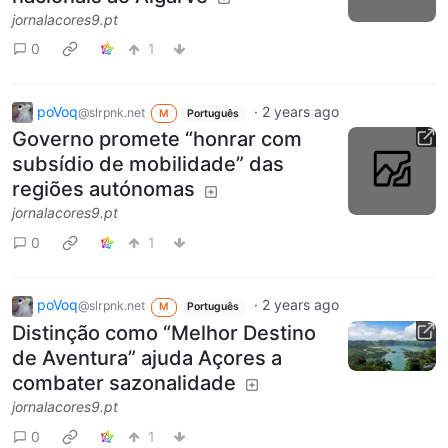
jornalacores9.pt
0
1
poVoq
·
2 years ago
@slrpnk.net
M
Português
Governo promete “honrar com
subsídio de mobilidade” das
regiões autónomas
jornalacores9.pt
0
1
poVoq
·
2 years ago
@slrpnk.net
M
Português
Distinção como “Melhor Destino
de Aventura” ajuda Açores a
combater sazonalidade
jornalacores9.pt
0
1