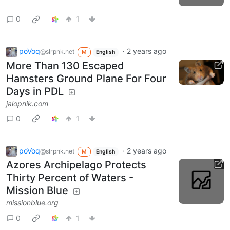
0
1
poVoq
·
2 years ago
@slrpnk.net
M
English
More Than 130 Escaped
Hamsters Ground Plane For Four
Days in PDL
jalopnik.com
0
1
poVoq
·
2 years ago
@slrpnk.net
M
English
Azores Archipelago Protects
Thirty Percent of Waters -
Mission Blue
missionblue.org
0
1