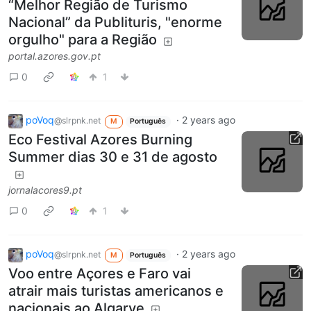
“Melhor Região de Turismo
Nacional” da Publituris, "enorme
orgulho" para a Região
portal.azores.gov.pt
0
1
poVoq
·
2 years ago
@slrpnk.net
M
Português
Eco Festival Azores Burning
Summer dias 30 e 31 de agosto
jornalacores9.pt
0
1
poVoq
·
2 years ago
@slrpnk.net
M
Português
Voo entre Açores e Faro vai
atrair mais turistas americanos e
nacionais ao Algarve