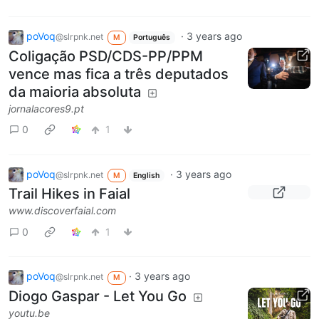
poVoq
·
3 years ago
@slrpnk.net
M
Português
Coligação PSD/CDS-PP/PPM
vence mas fica a três deputados
da maioria absoluta
jornalacores9.pt
0
1
poVoq
·
3 years ago
@slrpnk.net
M
English
Trail Hikes in Faial
www.discoverfaial.com
0
1
poVoq
·
3 years ago
@slrpnk.net
M
Diogo Gaspar - Let You Go
youtu.be