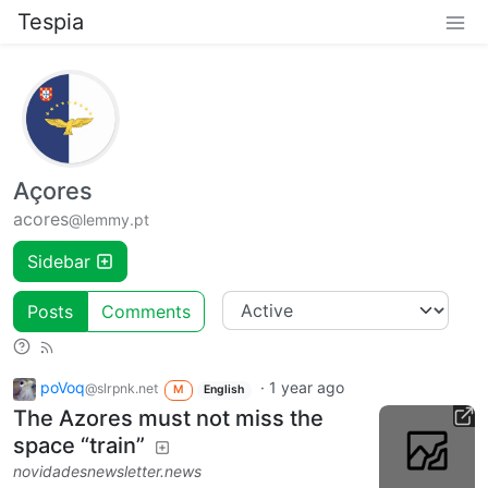
Tespia
Açores
acores
@lemmy.pt
Sidebar
Posts
Comments
poVoq
·
1 year ago
@slrpnk.net
M
English
The Azores must not miss the
space “train”
novidadesnewsletter.news